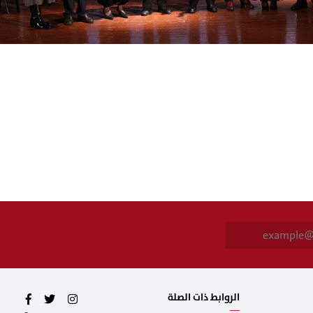
E
m
a
i
l
*
الروابط ذات الصلة