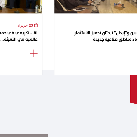
23 حزيران
ن و"إيدال" تبحثان تحفيز الاستثمار
اء مناطق صناعية جديدة
عالمية في التعبئة...