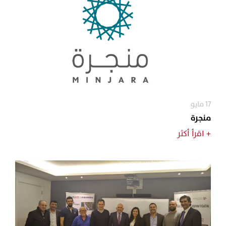
17 مايو
منجرة
+
اقرأ أكثر