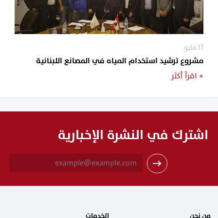
17 مايو
مشروع ترشيد استخدام المياه في المصانع اللبنانية
+
اقرأ أكثر
اشترك في النشرة الإخبارية
E
m
a
i
l
*
من نحن
الخدمات