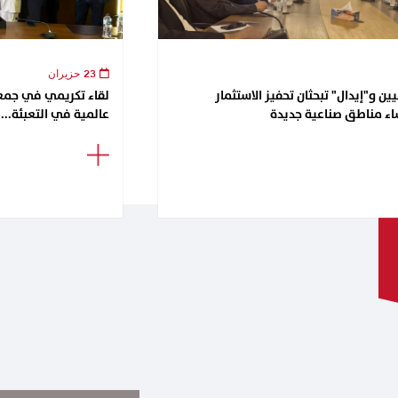
23 حزيران
ن و"إيدال" تبحثان تحفيز الاستثمار
اء مناطق صناعية جديدة
عالمية في التعبئة...