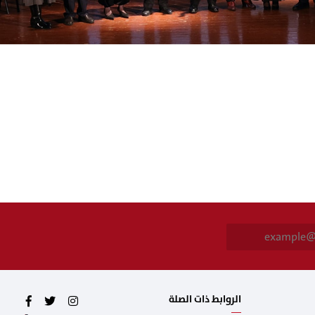
E
m
a
i
l
*
الروابط ذات الصلة