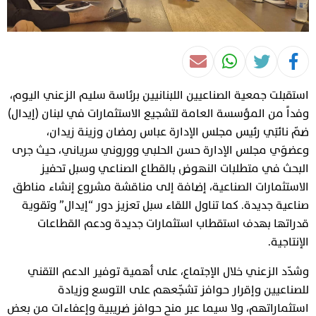
استقبلت جمعية الصناعيين اللبنانيين برئاسة سليم الزعني اليوم،
وفداً من المؤسسة العامة لتشجيع الاستثمارات في لبنان (إيدال)
ضمّ نائبَي رئيس مجلس الإدارة عباس رمضان وزينة زيدان،
وعضوَي مجلس الإدارة حسن الحلبي ووروني سرياني، حيث جرى
البحث في متطلبات النهوض بالقطاع الصناعي وسبل تحفيز
الاستثمارات الصناعية، إضافة إلى مناقشة مشروع إنشاء مناطق
صناعية جديدة. كما تناول اللقاء سبل تعزيز دور “إيدال” وتقوية
قدراتها بهدف استقطاب استثمارات جديدة ودعم القطاعات
الإنتاجية.
وشدّد الزعني خلال الإجتماع، على أهمية توفير الدعم التقني
للصناعيين وإقرار حوافز تشجّعهم على التوسع وزيادة
استثماراتهم، ولا سيما عبر منح حوافز ضريبية وإعفاءات من بعض