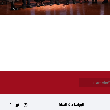
E
m
a
i
l
*
الروابط ذات الصلة