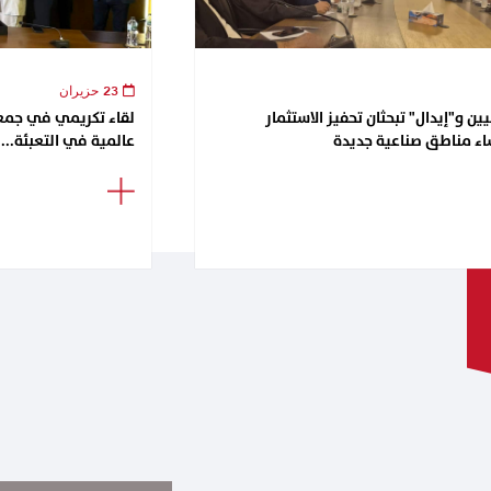
23 حزيران
ن و"إيدال" تبحثان تحفيز الاستثمار
اء مناطق صناعية جديدة
عالمية في التعبئة...