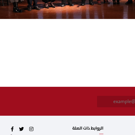
E
m
a
i
l
*
الروابط ذات الصلة