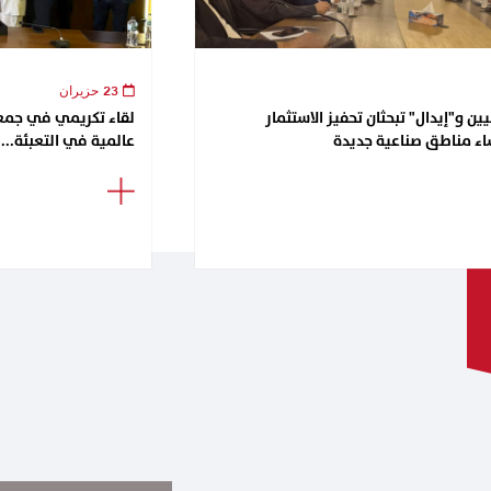
23 حزيران
ن و"إيدال" تبحثان تحفيز الاستثمار
اء مناطق صناعية جديدة
عالمية في التعبئة...