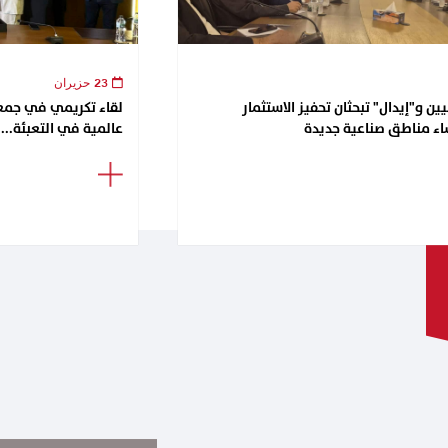
23 حزيران
ن و"إيدال" تبحثان تحفيز الاستثمار
اء مناطق صناعية جديدة
عالمية في التعبئة...