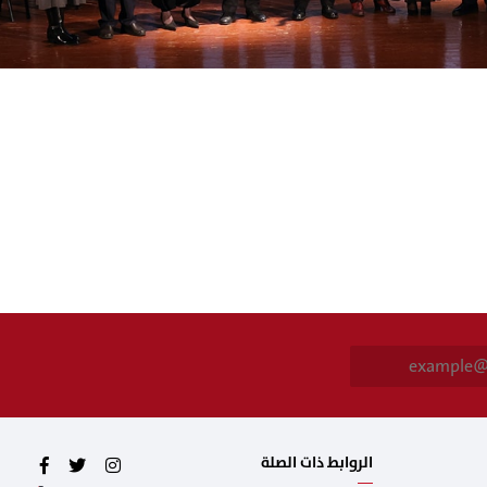
E
m
a
i
l
*
الروابط ذات الصلة