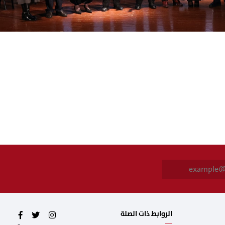
E
m
a
i
l
*
الروابط ذات الصلة