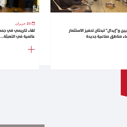
23 حزيران
ن و"إيدال" تبحثان تحفيز الاستثمار
اء مناطق صناعية جديدة
عالمية في التعبئة...