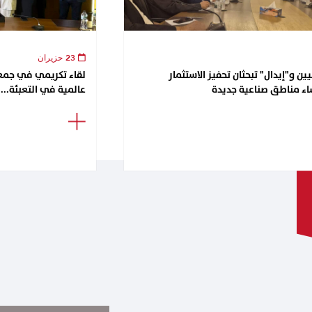
23 حزيران
ن و"إيدال" تبحثان تحفيز الاستثمار
اء مناطق صناعية جديدة
عالمية في التعبئة...