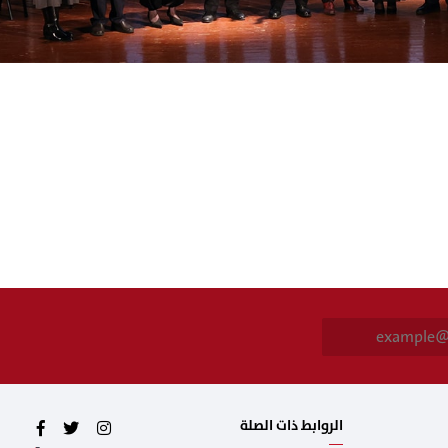
E
m
a
i
l
*
الروابط ذات الصلة