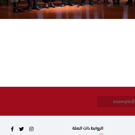
E
m
a
i
l
*
الروابط ذات الصلة