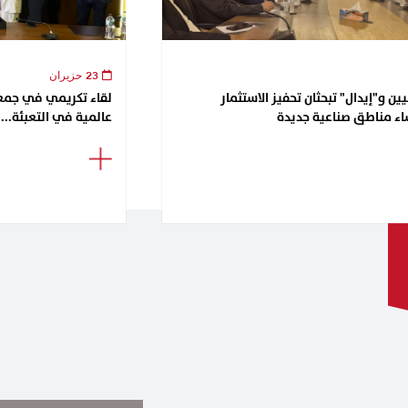
23 حزيران
ن و"إيدال" تبحثان تحفيز الاستثمار
اء مناطق صناعية جديدة
عالمية في التعبئة...