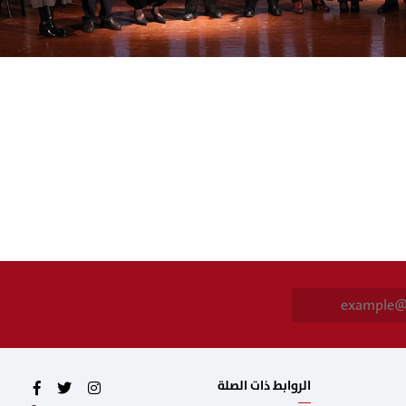
E
m
a
i
l
*
الروابط ذات الصلة