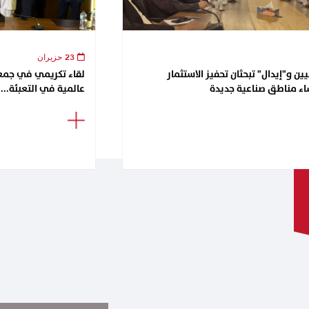
23 حزيران
ن و"إيدال" تبحثان تحفيز الاستثمار
اء مناطق صناعية جديدة
عالمية في التعبئة...