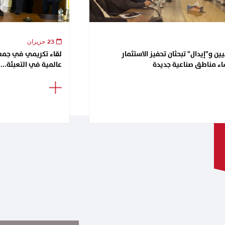
23 حزيران
ن و"إيدال" تبحثان تحفيز الاستثمار
اء مناطق صناعية جديدة
عالمية في التعبئة...