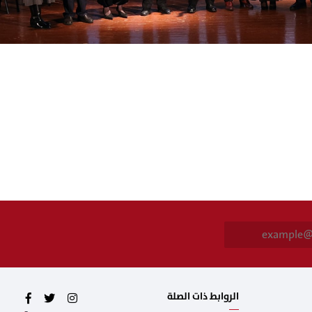
E
m
a
i
l
*
الروابط ذات الصلة