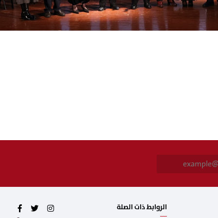
E
m
a
i
l
*
الروابط ذات الصلة