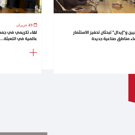
23 حزيران
ن و"إيدال" تبحثان تحفيز الاستثمار
اء مناطق صناعية جديدة
عالمية في التعبئة...