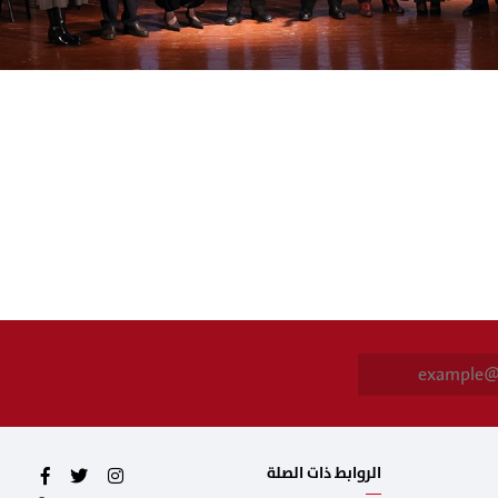
E
m
a
i
l
*
الروابط ذات الصلة