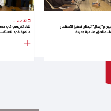
23 حزيران
ن و"إيدال" تبحثان تحفيز الاستثمار
اء مناطق صناعية جديدة
عالمية في التعبئة...