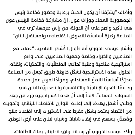
وأضاف “يشرّفنا أن يكون الحدث برعاية وحضور فخامة رئيس
الجمهورية العماد جوزاف عون. إنّ مشاركة فخامة الرئيس عون
هي تأكيد واضح على أنّ الدولة، من رأس هرمها، ترى في
الصناعة ركيزة أساسيّة للنهوض الاقتصادي ولمستقبل لبنان”.
وأشار عيسى الخوري أنه طوال الأشهر الماضية، “عملت مع
الصناعيين والخبراء وخاصة جمعية الصناعيين، على وضع
استراتيجية صناعية وطنية تحاكي المتطلّبات، والتحدّيات، وتقدّم
الحلول. هذه الاستراتيجية تشكّل خارطة طريق تجعل من الصناعة
محرّكًا أساسيًا للنموّ المستدام، ومولّدًا لفرص عمل جديدة،
وداعمًا للقدرة الإنتاجيّة والتنافسية والتصديريّة للبنان في
السنوات المقبلة”، لافتاً إلى أنّ هذه الاستراتيجية جزء من جهد
وطني أشمل يهدف إلى إعادة التوازن للاقتصاد اللبناني، وتحويله
من اقتصاد يعتمد بشكل مفرط على الاستيراد، إلى اقتصاد منتج
ومُصدِّر، يسهم في إبقاء شابات وشباب لبنان على أرض الوطن.
وأكد عيسى الخوري أن رسالتنا واضحة: لبنان يملك الطاقات،