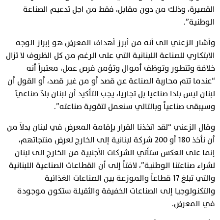
القصيرة، وذلك من دون مقابل، فقط من اجل تدعيم الصناعة
الوطنية”.
وأشار الزعني الى أنه من أبرز أهداف المعرض هو إبراز الوجه
الابتكاري للصناعة اللبنانية التي على الرغم من كل الظروف لا تزال
خلاقة وتتطور وتوظف أموال وتؤمن فرص عمل، معتبراً أنه
“عندما تتم محاربة الصناعة عن قصد أو من غير قصد، أو القول أن
لبنان ليس بلدا صناعيا بل تجاريا، يجب التأكيد أن لبنان بلدٌ صناعيٌ
وسيبقى صناعياً وبالتالي سنعمل لتقوية صناعته”.
وقال الزعني “لقد اتخذنا القرار بإقامة المعرض في لبنان بدلاً من
أن نأخذ 180 أو 200 شركة لبنانية إلى الخارج لعرض منتجاتهم،
إنما على العكس ستأتي الشركات الأجنبية من الخارج الى لبنان
لشراء صناعتنا الوطنية”، لافتاً إلى أن القطاعات الصناعية اللبنانية
والتي تبلغ 17 قطاعاً والموزعة بين الصناعات الغذائية
والتكنولوجيا إلى الصناعات الخفيفة والثقيلة ستكون موجودة
في المعرض.