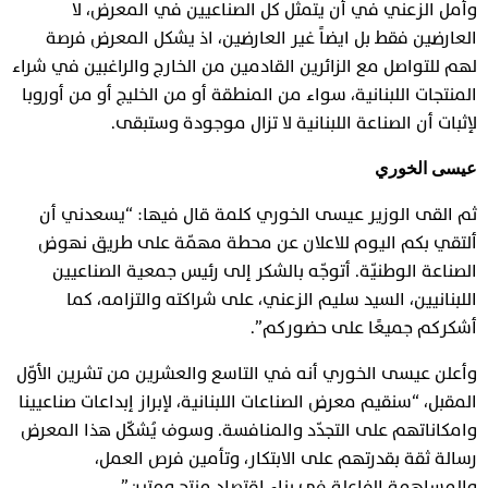
وأمل الزعني في أن يتمثل كل الصناعيين في المعرض، لا
العارضين فقط بل ايضاً غير العارضين، اذ يشكل المعرض فرصة
لهم للتواصل مع الزائرين القادمين من الخارج والراغبين في شراء
المنتجات اللبنانية، سواء من المنطقة أو من الخليج أو من أوروبا
لإثبات أن الصناعة اللبنانية لا تزال موجودة وستبقى.
عيسى الخوري
ثم القى الوزير عيسى الخوري كلمة قال فيها: “يسعدني أن
ألتقي بكم اليوم للاعلان عن محطة مهمّة على طريق نهوض
الصناعة الوطنيّة. أتوجّه بالشكر إلى رئيس جمعية الصناعيين
اللبنانيين، السيد سليم الزعني، على شراكته والتزامه، كما
أشكركم جميعًا على حضوركم”.
وأعلن عيسى الخوري أنه في التاسع والعشرين من تشرين الأوّل
المقبل، “سنقيم معرض الصناعات اللبنانية، لإبراز إبداعات صناعيينا
وامكاناتهم على التجدّد والمنافسة. وسوف يُشكّل هذا المعرض
رسالة ثقة بقدرتهم على الابتكار، وتأمين فرص العمل،
والمساهمة الفاعلة في بناء اقتصاد منتج ومتين”.