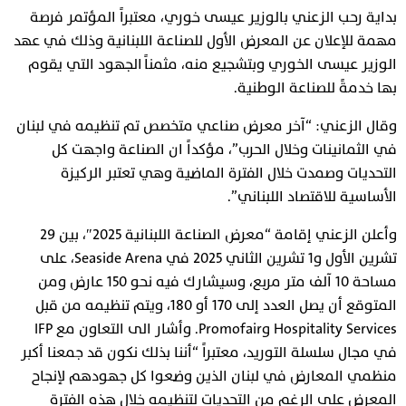
بداية رحب الزعني بالوزير عيسى خوري، معتبراً المؤتمر فرصة
مهمة للإعلان عن المعرض الأول للصناعة اللبنانية وذلك في عهد
الوزير عيسى الخوري وبتشجيع منه، مثمناً الجهود التي يقوم
بها خدمةً للصناعة الوطنية.
وقال الزعني: “آخر معرض صناعي متخصص تم تنظيمه في لبنان
في الثمانينات وخلال الحرب”، مؤكداً ان الصناعة واجهت كل
التحديات وصمدت خلال الفترة الماضية وهي تعتبر الركيزة
الأساسية للاقتصاد اللبناني”.
وأعلن الزعني إقامة “معرض الصناعة اللبنانية 2025″، بين 29
تشرين الأول و1 تشرين الثاني 2025 في Seaside Arena، على
مساحة 10 آلف متر مربع، وسيشارك فيه نحو 150 عارض ومن
المتوقع أن يصل العدد إلى 170 أو 180، ويتم تنظيمه من قبل
Hospitality Services وPromofair. وأشار الى التعاون مع IFP
في مجال سلسلة التوريد، معتبراً “أننا بذلك نكون قد جمعنا أكبر
منظمي المعارض في لبنان الذين وضعوا كل جهودهم لإنجاح
المعرض على الرغم من التحديات لتنظيمه خلال هذه الفترة