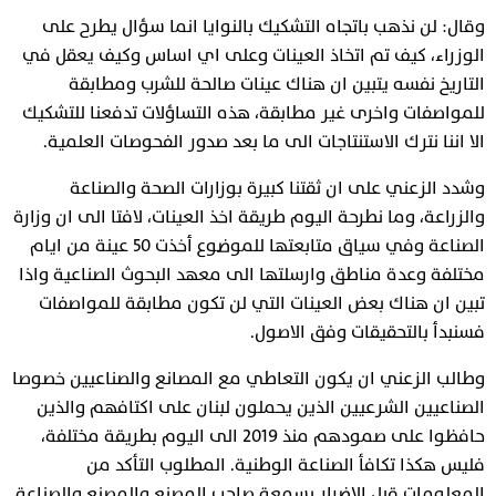
وقال: لن نذهب باتجاه التشكيك بالنوايا انما سؤال يطرح على
الوزراء، كيف تم اتخاذ العينات وعلى اي اساس وكيف يعقل في
التاريخ نفسه يتبين ان هناك عينات صالحة للشرب ومطابقة
للمواصفات واخرى غير مطابقة، هذه التساؤلات تدفعنا للتشكيك
الا اننا نترك الاستنتاجات الى ما بعد صدور الفحوصات العلمية.
وشدد الزعني على ان ثقتنا كبيرة بوزارات الصحة والصناعة
والزراعة، وما نطرحة اليوم طريقة اخذ العينات، لافتا الى ان وزارة
الصناعة وفي سياق متابعتها للموضوع أخذت 50 عينة من ايام
مختلفة وعدة مناطق وارسلتها الى معهد البحوث الصناعية واذا
تبين ان هناك بعض العينات التي لن تكون مطابقة للمواصفات
فسنبدأ بالتحقيقات وفق الاصول.
وطالب الزعني ان يكون التعاطي مع المصانع والصناعيين خصوصا
الصناعيين الشرعيين الذين يحملون لبنان على اكتافهم والذين
حافظوا على صمودهم منذ 2019 الى اليوم بطريقة مختلفة،
فليس هكذا تكافأ الصناعة الوطنية. المطلوب التأكد من
المعلومات قبل الاضرار بسمعة صاحب المصنع والمصنع والصناعة