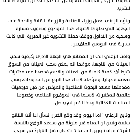
خصوصاً وان كل العينات الصادرة عن المصنع تؤكد ان المياه صالحة
للشرب.
ونوّه الزعني بعمل وزراء الصناعة والزراعة بالانابة والصحة على
الجهود التي بذلوها لاحتواء هذا الموضوع وتصويب مساره
وسحبه من التداول ووقف حملة التشويه غير المبررة التي كانت
سارية في اليومين الماضيين.
ولفت الزعني الى ان المصانع هي الجهة الادرى بكيفية سحب
العينات من انتاجها، موضحا انه يمكن سحب العينات من السوق
شرط أخذ كمية كافية من العينات والاهم فحصها في مختبرات
معتمدة دوليا، ومؤهلة لاجراء هذا النوع من الفحوصات، وفي
مقدمتها معهد البحوث الصناعية والمرخص من قبل مرجعيات
عالمية للمختبرات، لاسيما في الموضوع الصناعي وخصوصا
الصناعات الغذائية وهذا الامر لم يحصل.
وتابع الزعني “اما اليوم وقد وقع الضرر، نسأل اذا أتت النتائج
سلبية وتبين ان المياه غير ملوثة من سيعيد الوضع بالنسبة
لشركة مياه تنورين الى ما كانت عليه قبل القرار؟ من سيعيد