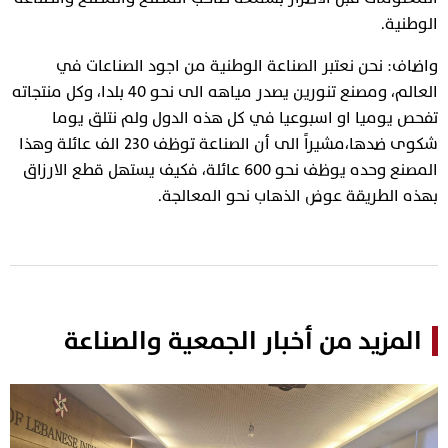
الوطنية.
واضاف: نحن نعتبر الصناعة الوطنية من اجود الصناعات في
العالم، ومصنع تنورين يصدر مياهه الى نحو 40 بلدا، وكل منتجاته
تفحص يوميا او اسبوعيا في كل هذه الدول ولم نتلق يوما
شكوى ضدها،مشيراً الى أن الصناعة توظف 230 الف عائلة وهذا
المصنع وحده يوظف نحو 600 عائلة، فكيف يستهل قطع الارزاق
بهذه الطريقة عوض الذهاب نحو المعالجة.
المزيد من أخبار الجمعية والصناعة