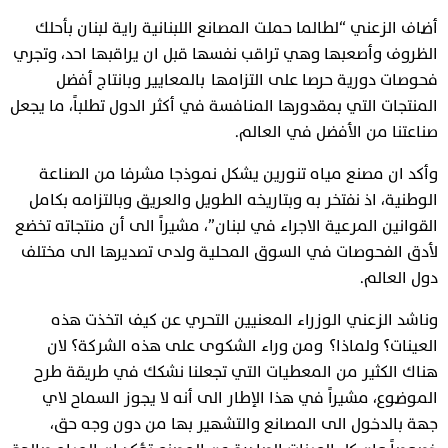
أضاف الزعني “لطالما حملت المصانع اللبنانية راية لبنان بأحلك
الظروف وأصعبها وهي تراقب نفسها قبل ان يراقبها احد، وتجري
فحوصات دورية حرصا على التزامها بالمعايير وبانتاج أفضل
المنتجات التي بمقدورها المنافسة في أكثر الدول تطلباً، ما يجعل
صناعتنا من الأفضل في العالم.
وأكد ان مصنع مياه تنورين يشكل نموذجا مشرفا من الصناعة
الوطنية، اذ نفتخر به وبتاريخه الطويل والعريق وبالتزامه بكامل
القوانين المرعية الاجراء في لبنان”، مشيراً الى أن منتجاته تخضع
لأدق الفحوصات في السوق المحلية ولدى تصديرها الى مختلف
دول العالم.
وناشد الزعني الوزراء المعنيين التحري عن كيف اتخذت هذه
العينات؟ ولماذا؟ ومن وراء الشكوى على هذه الشركة؟ لان
هناك الكثير من المعطيات التي تجعلنا نشكك في طريقة طرح
الموضوع، مشيراً في هذا الإطار الى أنه لا يجوز السماح لاي
جهة بالدخول الى المصانع والتشهير بها من دون وجه حق،